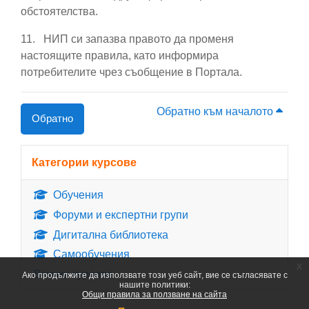
обстоятелства.
11.
НИП си запазва правото да променя
настоящите правила, като информира
потребителите чрез съобщение в Портала.
Обратно към началото
Обратно
Блокове
Прескочи Категории курсове
Категории курсове
Обучения
Форуми и експертни групи
Дигитална библиотека
Самообучения
x
Всички курсове
...
Ако продължите да използвате този уеб сайт, вие се съгласявате с
нашите политики:
Общи правила за ползване на сайта