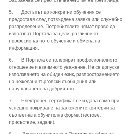
Забранява се преотстъпването им на трети лица.
5.
Достъпът до конкретни обучения се
предоставя след потвърдена заявка или служебно
разпределение. Потребителите нямат право да
използват Портала за цели, различни от
професионалното обучение и обмена на
информация.
6.
В Портала се толерират професионалното
отношение и взаимното уважение. Не се допуска
използването на обиден език, разпространението
на нежелани търговски съобщения или
нарушаването на добрия тон.
7.
Електронен сертификат се издава само при
успешно покриване на заложените критерии за
съответната обучителна форма (тестове,
присъствие, задачи).