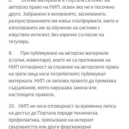
8.
Всички материали в Портала са обект на
авторско право на НИП, освен ако не е посочено
друго. Забранено е копирането, заснемането,
разпространението им извън платформата, както и
използването им за обучение на системи с
изкуствен интелект, без изрично съгласие на
титуляра.
9.
При публикуване на авторски материали
(статии, коментари), които не са притежание на
НИП отговорност за спазване на авторските права
на трети лица носи потребителят, публикувал
материала. НИП си запазва правото да премахва
съдържание, което нарушава закона или
настоящите правила.
10.
НИП не носи отговорност за временна липса
на достъп до Портала поради техническа
профилактика, прекъсване на интернет
свързаността или други форсмажорни