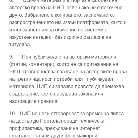
8.
Всички материали в Портала са обект на
авторско право на НИП, освен ако не е посочено
друго. Забранено е копирането, заснемането,
разпространението им извън платформата, както и
използването им за обучение на системи с
изкуствен интелект, без изрично съгласие на
титуляра.
9.
При публикуване на авторски материали
(статии, коментари), които не са притежание на
НИП отговорност за спазване на авторските права
на трети лица носи потребителят, публикувал
материала. НИП си запазва правото да премахва
съдържание, което нарушава закона или
настоящите правила.
10.
НИП не носи отговорност за временна липса
на достъп до Портала поради техническа
профилактика, прекъсване на интернет
свързаността или други форсмажорни