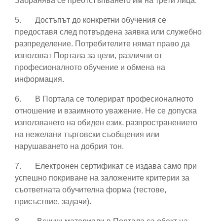
Забранява се преотстъпването им на трети лица.
5.
Достъпът до конкретни обучения се
предоставя след потвърдена заявка или служебно
разпределение. Потребителите нямат право да
използват Портала за цели, различни от
професионалното обучение и обмена на
информация.
6.
В Портала се толерират професионалното
отношение и взаимното уважение. Не се допуска
използването на обиден език, разпространението
на нежелани търговски съобщения или
нарушаването на добрия тон.
7.
Електронен сертификат се издава само при
успешно покриване на заложените критерии за
съответната обучителна форма (тестове,
присъствие, задачи).