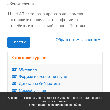
обстоятелства.
11.
НИП си запазва правото да променя
настоящите правила, като информира
потребителите чрез съобщение в Портала.
Обратно към началото
Обратно
Блокове
Прескочи Категории курсове
Категории курсове
Обучения
Форуми и експертни групи
Дигитална библиотека
Самообучения
x
Всички курсове
...
Ако продължите да използвате този уеб сайт, вие се съгласявате с
нашите политики:
Общи правила за ползване на сайта