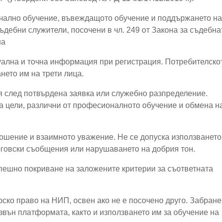
чално обучение, въвеждащото обучение и поддържането на
ъдебни служители, посочени в чл. 249 от Закона за съдебна
на
уална и точна информация при регистрация. Потребителско
нето им на трети лица.
я след потвърдена заявка или служебно разпределение.
а цели, различни от професионалното обучение и обмена н
ошение и взаимното уважение. Не се допуска използването
рговски съобщения или нарушаването на добрия тон.
пешно покриване на заложените критерии за съответната
рско право на НИП, освен ако не е посочено друго. Забран
звън платформата, както и използването им за обучение на