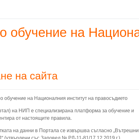
о обучение на Национа
не на сайта
но обучение на Националния институт на правосъдието
ртал) на НИП е специализирана платформа за обучение и
ентира от настоящите правила.
тката на данни в Портала се извършва съгласно „Вътрешни
 (утвърдени със Заповед № РД-11-81/17.12.2019 г.).