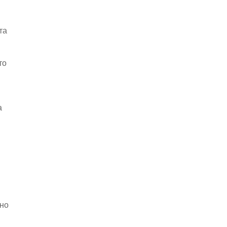
та
то
а
ено