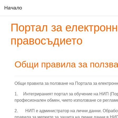
Начало
Прескочи на основното съдържание
Портал за електронн
правосъдието
Общи правила за ползва
Общи правила за ползване на Портала за електрон
1. Интегрираният портал
за обучение на НИП (По
професионален обмен, чието използване се реглам
2.
НИП е администратор на лични данни. Обрабо
правила за мерките за защита на лични данни в НИП“