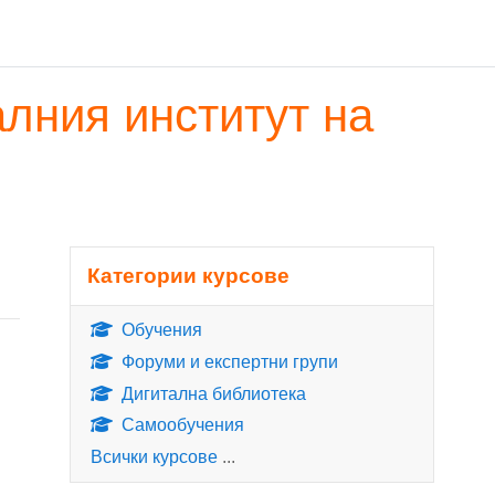
лния институт на
Блокове
Прескочи Категории курсове
Категории курсове
Обучения
Форуми и експертни групи
Дигитална библиотека
Самообучения
Всички курсове
...