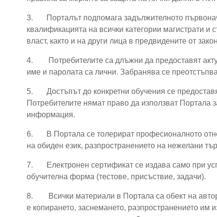
3.
Порталът подпомага задължителното първона
квалификацията на всички категории магистрати и с
власт, както и на други лица в предвидените от зако
4.
Потребителите са длъжни да предоставят акт
име и паролата са лични. Забранява се преотстъпва
5.
Достъпът до конкретни обучения се предостав
Потребителите нямат право да използват Портала з
информация.
6.
В Портала се толерират професионалното отн
на обиден език, разпространението на нежелани тъ
7.
Електронен сертификат се издава само при ус
обучителна форма (тестове, присъствие, задачи).
8.
Всички материали в Портала са обект на авто
е копирането, заснемането, разпространението им и