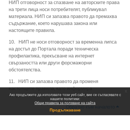
НИП отговорност за спазване на авторските права
на трети лица носи потребителят, публикувал
материала. НИП си запазва правото да премахва
съдържание, което нарушава закона или
настоящите правила.
10.
НИП не носи отговорност за временна липса
на достъп до Портала поради техническа
профилактика, прекъсване на интернет
свързаността или други форсмажорни
обстоятелства.
11.
НИП си запазва правото да променя
настоящите правила, като информира
x
потребителите чрез съобщение в Портала.
Ако продължите да използвате този уеб сайт, вие се съгласявате с
нашите политики:
Общи правила за ползване на сайта
Обратно към началото
Продължаване