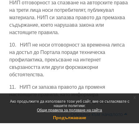
НИП отговорност за спазване на авторските права
на трети лица носи потребителят, публикувал
материала. НИП си запазва правото да премахва
съдържание, което нарушава закона или
настоящите правила.
10.
НИП не носи отговорност за временна липса
на достъп до Портала поради техническа
профилактика, прекъсване на интернет
свързаността или други форсмажорни
обстоятелства.
11.
НИП си запазва правото да променя
настоящите правила, като информира
x
потребителите чрез съобщение в Портала.
Ако продължите да използвате този уеб сайт, вие се съгласявате с
нашите политики:
Общи правила за ползване на сайта
Обратно към началото
Продължаване