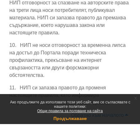
НИП отговорност за спазване на авторските права
на трети лица носи потребителят, публикувал
материала. НИП си запазва правото да премахва
съдържание, което нарушава закона или
настоящите правила.
10.
НИП не носи отговорност за временна липса
на достъп до Портала поради техническа
профилактика, прекъсване на интернет
свързаността или други форсмажорни
обстоятелства.
11.
НИП си запазва правото да променя
настоящите правила, като информира
x
потребителите чрез съобщение в Портала.
Ако продължите да използвате този уеб сайт, вие се съгласявате с
нашите политики:
Общи правила за ползване на сайта
Обратно към началото
Продължаване