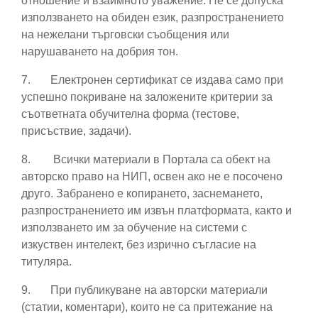
отношение и взаимното уважение. Не се допуска
използването на обиден език, разпространението
на нежелани търговски съобщения или
нарушаването на добрия тон.
7.
Електронен сертификат се издава само при
успешно покриване на заложените критерии за
съответната обучителна форма (тестове,
присъствие, задачи).
8.
Всички материали в Портала са обект на
авторско право на НИП, освен ако не е посочено
друго. Забранено е копирането, заснемането,
разпространението им извън платформата, както и
използването им за обучение на системи с
изкуствен интелект, без изрично съгласие на
титуляра.
9.
При публикуване на авторски материали
(статии, коментари), които не са притежание на