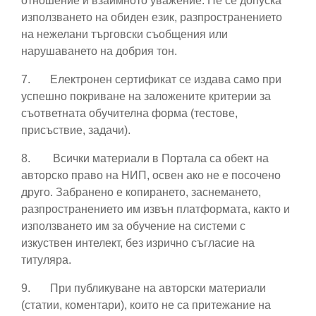
отношение и взаимното уважение. Не се допуска
използването на обиден език, разпространението
на нежелани търговски съобщения или
нарушаването на добрия тон.
7.
Електронен сертификат се издава само при
успешно покриване на заложените критерии за
съответната обучителна форма (тестове,
присъствие, задачи).
8.
Всички материали в Портала са обект на
авторско право на НИП, освен ако не е посочено
друго. Забранено е копирането, заснемането,
разпространението им извън платформата, както и
използването им за обучение на системи с
изкуствен интелект, без изрично съгласие на
титуляра.
9.
При публикуване на авторски материали
(статии, коментари), които не са притежание на