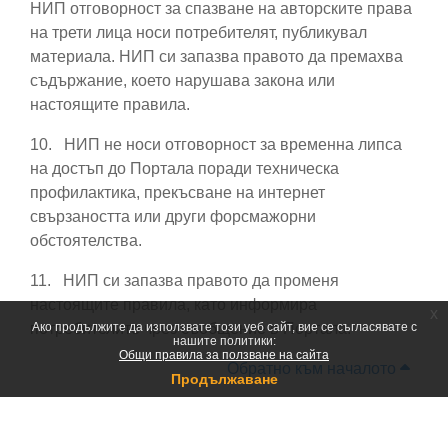
НИП отговорност за спазване на авторските права
на трети лица носи потребителят, публикувал
материала. НИП си запазва правото да премахва
съдържание, което нарушава закона или
настоящите правила.
10.
НИП не носи отговорност за временна липса
на достъп до Портала поради техническа
профилактика, прекъсване на интернет
свързаността или други форсмажорни
обстоятелства.
11.
НИП си запазва правото да променя
настоящите правила, като информира
x
потребителите чрез съобщение в Портала.
Ако продължите да използвате този уеб сайт, вие се съгласявате с
нашите политики:
Общи правила за ползване на сайта
Обратно към началото
Продължаване