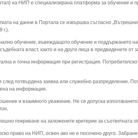
тал) на НИП е специализирана платформа за обучение и п
ката на данни в Портала се извършва съгласно „Вътрешни 
г.).
ално обучение, въвеждащото обучение и поддържането на 
 съдебната власт, както и на други лица в предвидените от 
ална и точна информация при регистрация. Потребителскот
я след потвърдена заявка или служебно разпределение. По
мена на информация.
шение и взаимното уважение. Не се допуска използването 
тон.
пешно покриване на заложените критерии за съответната об
ско право на НИП, освен ако не е посочено друго. Забране