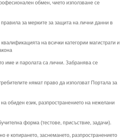
рофесионален обмен, чието използване се
правила за мерките за защита на лични данни в
квалификацията на всички категории магистрати и
закона
о име и паролата са лични. Забранява се
требителите нямат право да използват Портала за
на обиден език, разпространението на нежелани
учителна форма (тестове, присъствие, задачи).
но е копирането, заснемането, разпространението