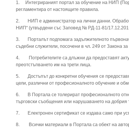
1. Интегрираният портал
за обучение на НИП (Пор
регламентира от настоящите правила.
2.
НИП е администратор на лични данни. Обработ
НИП“ (утвърдени със Заповед № РД-11-81/17.12.2019 
3.
Порталът подпомага задължителното първонач
съдебни служители, посочени в чл. 249 от Закона за
4.
Потребителите са длъжни да предоставят акту
преотстъпването им на трети лица.
5.
Достъпът до конкретни обучения се предостав
цели, различни от професионалното обучение и об
6.
В Портала се толерират професионалното отно
търговски съобщения или нарушаването на добрия 
7.
Електронен сертификат се издава само при ус
8.
Всички материали в Портала са обект на автор