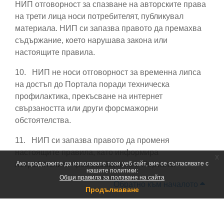
НИП отговорност за спазване на авторските права
на трети лица носи потребителят, публикувал
материала. НИП си запазва правото да премахва
съдържание, което нарушава закона или
настоящите правила.
10.
НИП не носи отговорност за временна липса
на достъп до Портала поради техническа
профилактика, прекъсване на интернет
свързаността или други форсмажорни
обстоятелства.
11.
НИП си запазва правото да променя
настоящите правила, като информира
x
потребителите чрез съобщение в Портала.
Ако продължите да използвате този уеб сайт, вие се съгласявате с
нашите политики:
Общи правила за ползване на сайта
Обратно към началото
Продължаване