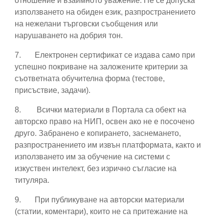
отношение и взаимното уважение. Не се допуска
използването на обиден език, разпространението
на нежелани търговски съобщения или
нарушаването на добрия тон.
7.
Електронен сертификат се издава само при
успешно покриване на заложените критерии за
съответната обучителна форма (тестове,
присъствие, задачи).
8.
Всички материали в Портала са обект на
авторско право на НИП, освен ако не е посочено
друго. Забранено е копирането, заснемането,
разпространението им извън платформата, както и
използването им за обучение на системи с
изкуствен интелект, без изрично съгласие на
титуляра.
9.
При публикуване на авторски материали
(статии, коментари), които не са притежание на