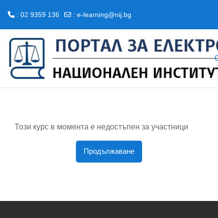
: 02 9359 136
:
e-learning@nij.bg
Прескочи на основното съдържание
Този курс в момента е недостъпен за участници
Продължаване