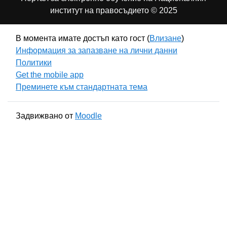
институт на правосъдието © 2025
В момента имате достъп като гост (
Влизане
)
Информация за запазване на лични данни
Политики
Get the mobile app
Преминете към стандартната тема
Задвижвано от
Moodle