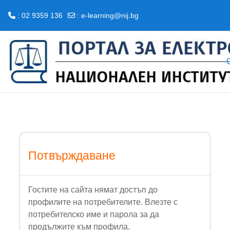
: 02 9359 136
:
e-learning@nij.bg
Прескочи на основното съдържание
Потвърждаване
Гостите на сайта нямат достъп до
профилите на потребителите. Влезте с
потребителско име и парола за да
продължите към профила.