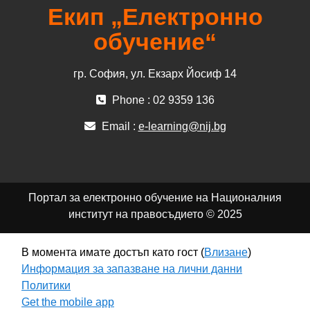
Екип „Електронно
обучение“
гр. София, ул. Екзарх Йосиф 14
Phone : 02 9359 136
Email :
e-learning@nij.bg
Портал за електронно обучение на Националния
институт на правосъдието © 2025
В момента имате достъп като гост (
Влизане
)
Информация за запазване на лични данни
Политики
Get the mobile app