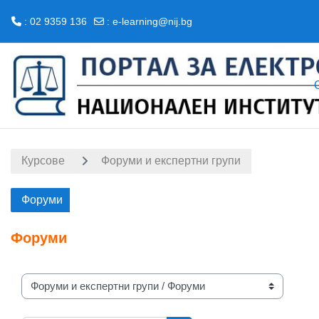
: 02 9359 136
:
e-learning@nij.bg
Прескочи на основното съдържание
Курсове
Форуми и експертни групи
Форуми
Форуми
Категории курсове