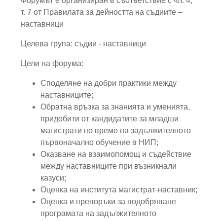
Форумът е организиран в съответствие с чл. 4,
т. 7 от Правилата за дейността на съдиите –
наставници
Целева група: съдии - наставници
Цели на форума:
Споделяне на добри практики между
наставниците;
Обратна връзка за знанията и уменията,
придобити от кандидатите за младши
магистрати по време на задължителното
първоначално обучение в НИП;
Оказване на взаимопомощ и съдействие
между наставниците при възникнали
казуси;
Оценка на института магистрат-наставник;
Оценка и препоръки за подобряване
програмата на задължителното