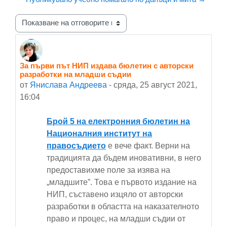
Начин на показване
За първи път НИП издава бюлетин с авторски
Number of replies: 0
разработки на младши съдии
от
Янислава Андреева
-
сряда, 25 август 2021,
16:04
Брой 5 на електронния бюлетин на
Националния институт на
правосъдието
е вече факт. Верни на
традицията да бъдем иновативни, в него
предоставихме поле за изява на
„младшите”. Това е първото издание на
НИП, съставено изцяло от авторски
разработки в областта на наказателното
право и процес, на младши съдии от