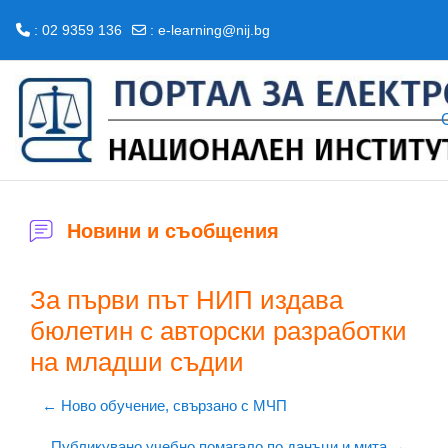
: 02 9359 136
:
e-learning@nij.bg
Прескочи на основното съдържание
Новини и съобщения
За първи път НИП издава
бюлетин с авторски разработки
на младши съдии
← Ново обучение, свързано с МЧП
Публикувано учебно помагало по данъци и мита →