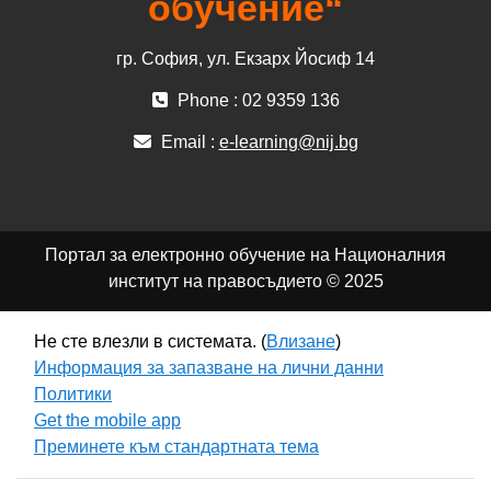
обучение“
гр. София, ул. Екзарх Йосиф 14
Phone : 02 9359 136
Email :
e-learning@nij.bg
Портал за електронно обучение на Националния
институт на правосъдието © 2025
Не сте влезли в системата. (
Влизане
)
Информация за запазване на лични данни
Политики
Get the mobile app
Преминете към стандартната тема