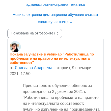
административноправна тематика
Нови електронни дистанционни обучения очакват
своите участници →
Начин на показване
Покана за участие в уебинар "Работилница по
Number of replies: 0
проблемите на правото на интелектуалната
собственост"
от
Янислава Андреева
-
вторник, 9 ноември
2021, 17:50
Присъственото обучение, обявено за
провеждане на 2 декември 2021 г.
"Работилница по проблемите на правото
на интелектуалната собственост:
публично изпълнение на произведенията;