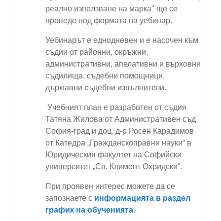
реално използване на марка" ще се
проведе под формата на уебинар.
Уебинарът е еднодневен и е насочен към
съдии от районни, окръжни,
административни, апелативни и върховни
съдилища, съдебни помощници,
държавни съдебни изпълнители.
Учебният план е разработен от съдия
Татяна Жилова от Административен съд
София-град и доц. д-р Росен Карадимов
от Катедра „Гражданскоправни науки“ в
Юридическия факултет на Софийски
университет „Св. Климент Охридски“.
При проявен интерес можете да се
запознаете с
информацията в раздел
график на обученията.