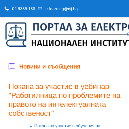
: 02 9359 136
:
e-learning@nij.bg
Прескочи на основното съдържание
Новини и съобщения
Покана за участие в уебинар
"Работилница по проблемите на
правото на интелектуалната
собственост"
← Покана за участие в обучения на