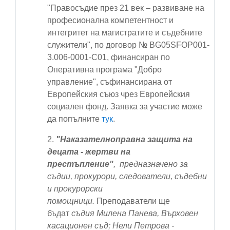
"Правосъдие през 21 век – развиване на
професионална компетентност и
интегритет на магистратите и съдебните
служители", по договор № BG05SFOP001-
3.006-0001-С01, финансиран по
Оперативна програма "Добро
управление", съфинансирана от
Европейския съюз чрез Европейския
социален фонд. Заявка за участие може
да попълните
тук
.
2.
"Наказателноправна защита на
децата - жертви на
престъпление"
,
предназначено за
съдии, прокурори, следователи, съдебни
и прокурорски
помощници
.
Преподаватели ще
бъдат
съдия Милена Панева, Върховен
касационен съд; Нели Петрова -