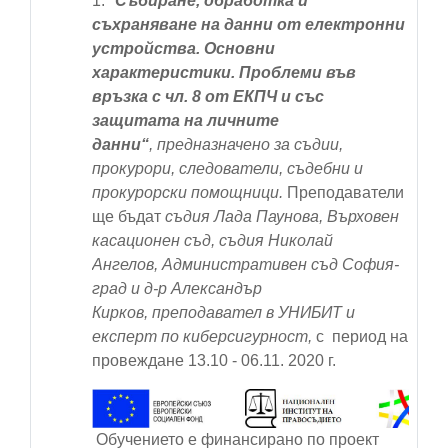
1.
"
Събиране, обработка и
съхраняване на данни от електронни
устройства. Основни
характеристики. Проблеми във
връзка с чл. 8 от ЕКПЧ и със
защитата на личните
данни“
,
предназначено за съдии,
прокурори, следователи, съдебни и
прокурорски помощници
.
Преподаватели
ще бъдат
съдия Лада Паунова, Върховен
касационен съд, съдия Николай
Ангелов, Административен съд София-
град и д-р Александър
Кирков, преподавател в УНИБИТ и
експерт по киберсигурност,
с период на
провеждане
13.10 - 06.11. 2020 г.
Обучението е финансирано по проект