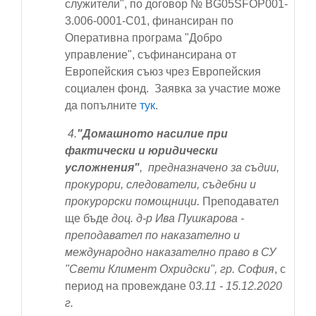
служители", по договор № BG05SFOP001-
3.006-0001-С01, финансиран по
Оперативна програма "Добро
управление", съфинансирана от
Европейския съюз чрез Европейския
социален фонд. Заявка за участие може
да попълните
тук
.
4.
"Домашното насилие при
фактически и юридически
усложнения"
,
предназначено за съдии,
прокурори, следователи, съдебни и
прокурорски помощници
.
Преподавател
ще бъде
доц. д-р Ива Пушкарова -
преподавател по наказателно и
международно наказателно право в СУ
"Свети Климент Охридски", гр. София
, с
период на провеждане
0
3
.11 - 15.12.2020
г.