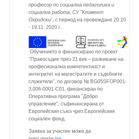
професор по социална педагогика и
социална работа, СУ "Климент
Охридски
", с период на провеждане
20.10
- 19.11. 2020 г.
Обучението е финансирано по проект
"Правосъдие през 21 век – развиване на
професионална компетентност и
интегритет на магистратите и съдебните
служители", по договор № BG05SFOP001-
3.006-0001-С01, финансиран по
Оперативна програма "Добро
управление", съфинансирана от
Европейския съюз чрез Европейския
социален фонд.
Заявка за участие може да
попълните
тук.