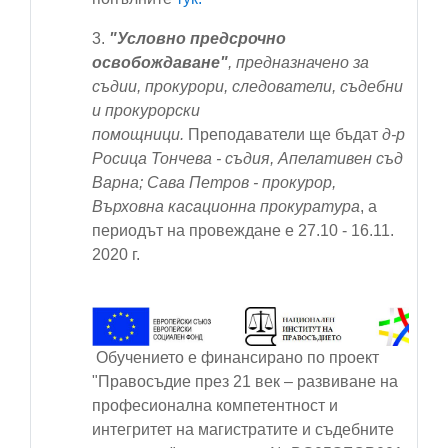
3.
"Условно предсрочно
освобождаване"
,
предназначено за
съдии, прокурори, следователи, съдебни
и прокурорски
помощници
.
Преподаватели ще бъдат
д-р
Росица Тончева - съдия, Апелативен съд
Варна; Сава Петров - прокурор,
Върховна касационна прокуратура
, а
периодът на провеждане е
27.10 - 16.11.
2020 г.
Обучението е финансирано по проект
"Правосъдие през 21 век – развиване на
професионална компетентност и
интегритет на магистратите и съдебните