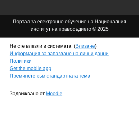
Портал за електронно обучение на Националния
институт на правосъдието © 2025
Не сте влезли в системата. (
Влизане
)
Информация за запазване на лични данни
Политики
Get the mobile app
Преминете към стандартната тема
Задвижвано от
Moodle