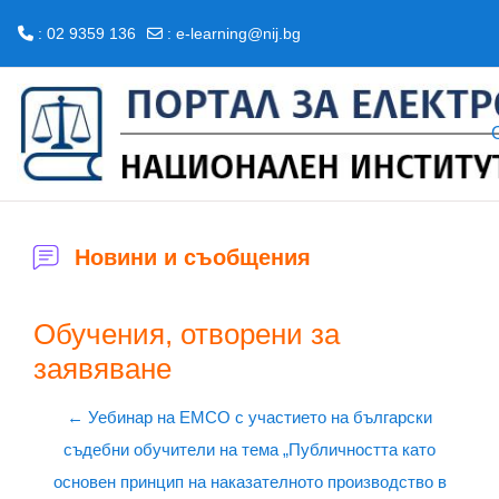
: 02 9359 136
:
e-learning@nij.bg
Прескочи на основното съдържание
Новини и съобщения
Обучения, отворени за
заявяване
← Уебинар на ЕМСО с участието на български
съдебни обучители на тема „Публичността като
основен принцип на наказателното производство в