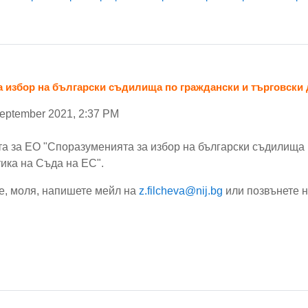
 избор на български съдилища по граждански и търговски д
September 2021, 2:37 PM
та за ЕО
"Споразуменията за избор на български съдилища п
тика на Съда на ЕС".
е, моля, напишете мейл на
z.filcheva@nij.bg
или позвънете на