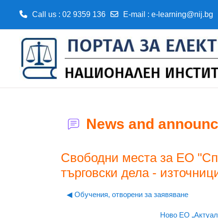
Call us
: 02 9359 136
E-mail
:
e-learning@nij.bg
Skip to main content
News and announ
Свободни места за ЕО "Сп
търговски дела - източниц
◀︎ Обучения, отворени за заявяване
Ново ЕО „Актуалн