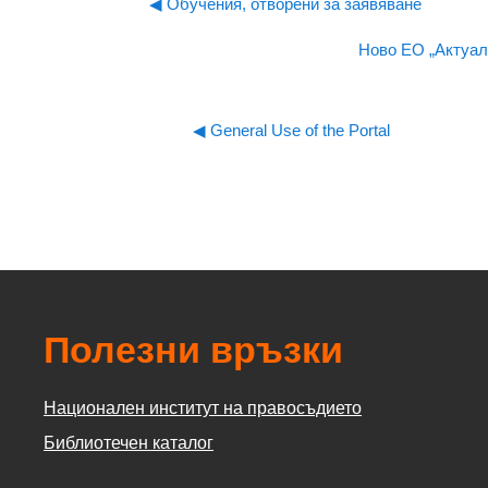
◀︎ Обучения, отворени за заявяване
Ново ЕО „Актуалн
◀︎ General Use of the Portal
Полезни връзки
Национален институт на правосъдието
Библиотечен каталог