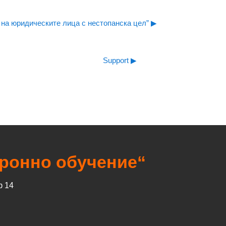
 на юридическите лица с нестопанска цел” ▶︎
Support ▶︎
тронно обучение“
ф 14