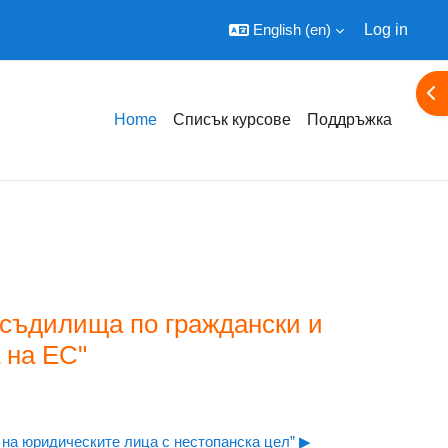
English ‎(en)‎
Log in
Ope
Home
Списък курсове
Поддръжка
 съдилища по граждански и
 на ЕС"
 на юридическите лица с нестопанска цел” ▶︎