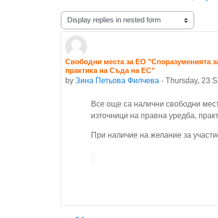
Display mode
Свободни места за ЕО "Споразуменията за
Number of replies: 0
практика на Съда на ЕС"
by
Зина Петьова Филчева
-
Thursday, 23 
Все още са налични свободни мес
източници на правна уредба, прак
При наличие на желание за участи