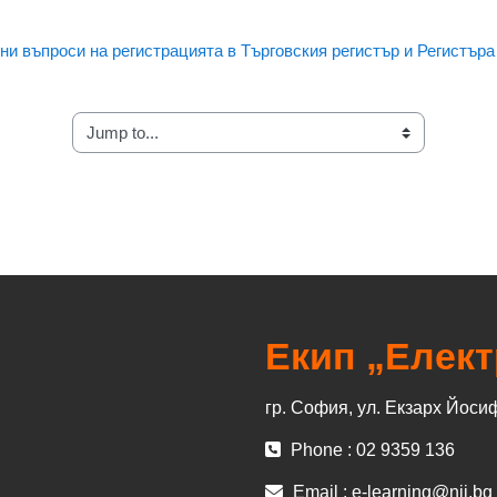
и въпроси на регистрацията в Търговския регистър и Регистъра
Jump to...
Екип „Елек
гр. София, ул. Екзарх Йоси
Phone : 02 9359 136
Email :
e-learning@nij.bg