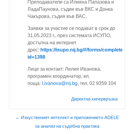
Преподаватели са Илияна Папазова и
ЛадаПаунова, съдии във ВКС и Донка
Чакърова, съдия във ВАС.
Заявки за участие се подават в срок до
31.05.2023 г., през системата ИСУПО,
достъпна на интернет
дрес:
https://isupo.nij.bg/#/forms/complete?
id=1398
Лице за контакт: Лилия Иванова,
програмен координатор, ел.
поща:
l.ivanova@nij.bg
, тел. 02 9359 104
Директна хипервръзка
← Изкуственият интелект и приложението ADELE
за анализ на съдебна практика