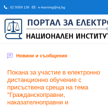
: 02 9359 136
:
e-learning@nij.bg
Прескочи на основното съдържание
Новини и съобщения
Покана за участие в електронно
дистанционно обучение с
присъствена среща на тема
"Гражданскоправни,
наказателноправни и