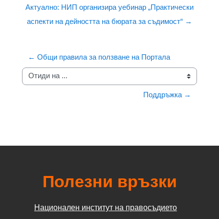
Актуално: НИП организира уебинар „Практически
аспекти на дейността на бюрата за съдимост“ →
← Общи правила за ползване на Портала
Отиди на ...
Поддръжка →
Полезни връзки
Национален институт на правосъдието