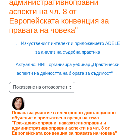
административноправни
аспекти на чл. 8 от
Eвропейската конвенция за
правата на човека"
← Изкуственият интелект и приложението ADELE
за анализ на съдебна практика
Актуално: НИП организира уебинар „Практически
аспекти на дейността на бюрата за съдимост“ →
Начин на показване
Покана за участие в електронно дистанционно
Number of replies: 0
обучение с присъствена среща на тема
"Гражданскоправни, наказателноправни и
административноправни аспекти на чл. 8 от
Eвропейската конвенция за правата на човека"