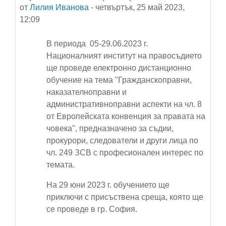
от
Лилия Иванова
-
четвъртък, 25 май 2023,
12:09
В периода 05-29.06.2023 г.
Националният институт на правосъдието
ще проведе електронно дистанционно
обучение на тема "Гражданскоправни,
наказателноправни и
административноправни аспекти на чл. 8
от Eвропейската конвенция за правата на
човека", предназначено за съдии,
прокурори, следователи и други лица по
чл. 249 ЗСВ с професионален интерес по
темата.
На 29 юни 2023 г. обучението ще
приключи с присъствена среща, която ще
се проведе в гр. София.