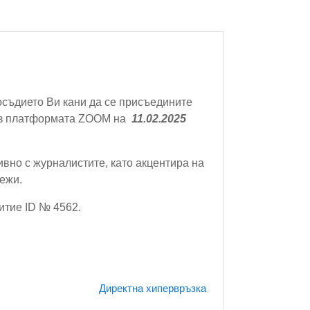
съдието Ви кани да се присъедините
рез платформата ZOOM на
11
.0
2
.202
5
ивно с журналистите, като акцентира на
ежи.
битие ID № 4562.
Директна хипервръзка