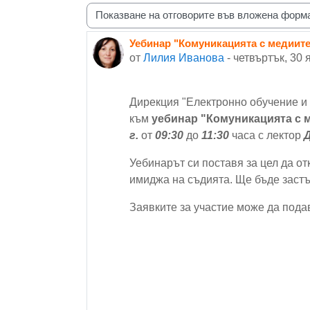
Начин на показване
Уебинар "Комуникацията с медиит
Number of replies: 0
от
Лилия Иванова
-
четвъртък, 30 
Дирекция "Електронно обучение и
към
уебинар "Комуникацията с 
г.
от
09
:30
до
11
:
3
0
часа с лектор
Уебинарът си поставя за цел да от
имиджа на съдията. Ще бъде застъ
Заявките за участие може да под