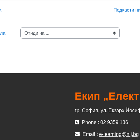
а
Подкасти на
ала
Отиди на ...
Екип „Елек
гр. София, ул. Екзарх Йоси
Phone : 02 9359 136
Email :
e-learning@nij.bg