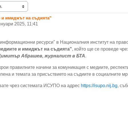
е и имиджът на съдията"
януари 2025, 11:41
 информационни ресурси" в Националния институт на право
медиите и имиджът на съдията"
, който ще се проведе ч
Димитър Абрашев, журналист
в БТА
.
крои правилните начини за комуникация с медиите, респект
пена и темата за присъствието на съдиите в социалните мр
авате чрез системата ИСУПО на адрес
https://isupo.nij.bg
, съ