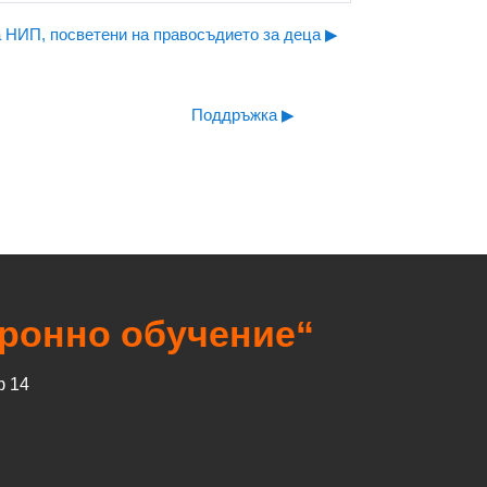
 НИП, посветени на правосъдието за деца ▶︎
Поддръжка ▶︎
тронно обучение“
ф 14