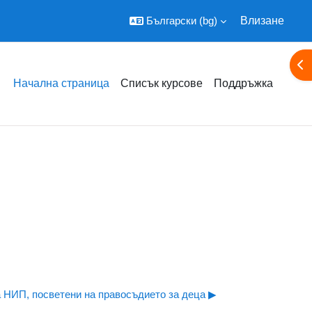
Български ‎(bg)‎
Влизане
От
Начална страница
Списък курсове
Поддръжка
 НИП, посветени на правосъдието за деца ▶︎