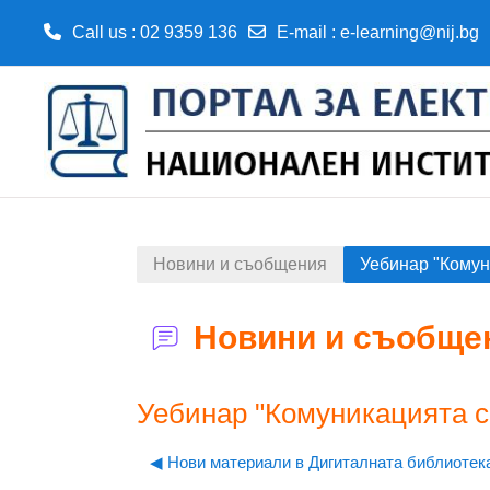
Call us
: 02 9359 136
E-mail
:
e-learning@nij.bg
Прескочи на основното съдържание
Новини и съобщения
Уебинар "Комун
Новини и съобще
Уебинар "Комуникацията с
◀︎ Нови материали в Дигиталната библиотек