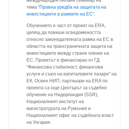
международен онлайн семинар на
тема
“Правна уредба на защитата на
инвестициите в рамките на ЕС”
.
Обучението е част от проект на ERA,
целящ да повиши осведомеността
относно законодателната рамка на ЕС в
областта на трансграничната защита на
инвестициите между страни членки на
ЕС. Проектът е финансиран от ГД
“Финансова стабилност, финансови
услуги и съюз на капиталовите пазари” на
ЕК. Освен НИП, партньори на ERA по
проекта са още Центърът за съдебно
обучение на Нидерландия (SSR),
Националният институт на
магистратурата на Румъния и
Националният офис на съдебната власт
на Унгария.