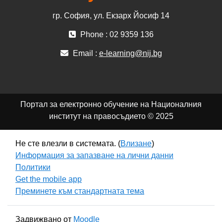
гр. София, ул. Екзарх Йосиф 14
Phone : 02 9359 136
Email :
e-learning@nij.bg
Портал за електронно обучение на Националния
институт на правосъдието © 2025
Не сте влезли в системата. (
Влизане
)
Информация за запазване на лични данни
Политики
Get the mobile app
Преминете към стандартната тема
Задвижвано от
Moodle