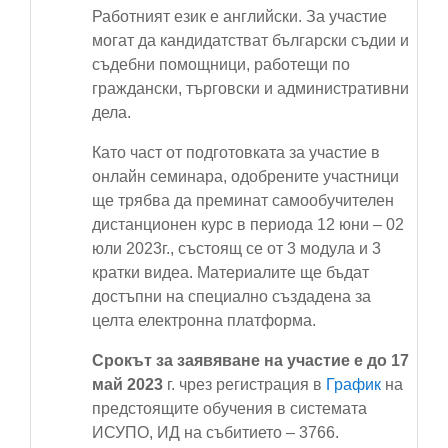
Работният език е английски. За участие
могат да кандидатстват български съдии и
съдебни помощници, работещи по
граждански, търговски и административни
дела.
Като част от подготовката за участие в
онлайн семинара, одобрените участници
ще трябва да преминат самообучителен
дистанционен курс в периода 12 юни – 02
юли 2023г., състоящ се от 3 модула и 3
кратки видеа. Материалите ще бъдат
достъпни на специално създадена за
целта електронна платформа.
Срокът за заявяване на участие е до 17
май 2023
г. чрез регистрация в
График
на
предстоящите обучения в системата
ИСУПО, ИД на събитието – 3766.