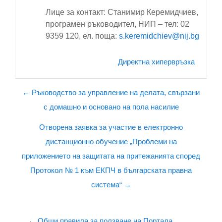
Лице за контакт: Станимир Керемидчиев,
програмен ръководител, НИП – тел: 02
9359 120, ел. поща:
s.keremidchiev@nij.bg
Директна хипервръзка
← Ръководство за управление на делата, свързани
с домашно и основано на пола насилие
Отворена заявка за участие в електронно
дистанционно обучение „Проблеми на
приложението на защитата на притежанията според
Протокол № 1 към ЕКПЧ в българската правна
система“ →
← Общи правила за ползване на Портала