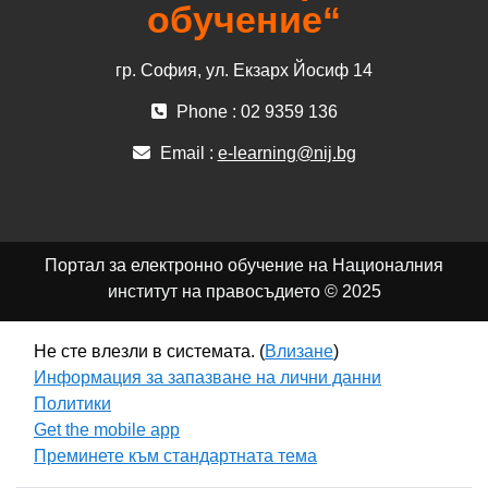
обучение“
гр. София, ул. Екзарх Йосиф 14
Phone : 02 9359 136
Email :
e-learning@nij.bg
Портал за електронно обучение на Националния
институт на правосъдието © 2025
Не сте влезли в системата. (
Влизане
)
Информация за запазване на лични данни
Политики
Get the mobile app
Преминете към стандартната тема