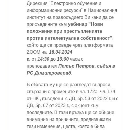
Дирекция "Електронно обучение и
информационни ресурси" в Националния
институт на правосъдието Ви кани да се
присъедините към
уебинар "Нови
положения при престъпленията
против интелектуална собственост"
,
който ще се проведе чрез платформата
ZOOM на
18.04.2024
г.
от
14:30
до
16:00
часа с
преподавател
Петър Петров, съдия в
РС Димитровград
.
В обхвата му ще се разгледат въпроси
свързани с промените в чл. 172а- чл. 174
от НК , въведени с ДВ, бр. 53 от 2022 г. и с
ДВ, бр. 67 от 2023 г., с акцент към
последните. В тази връзка ще се обърне
внимание на причините, предизвикали
тези изменения, целта, която е била