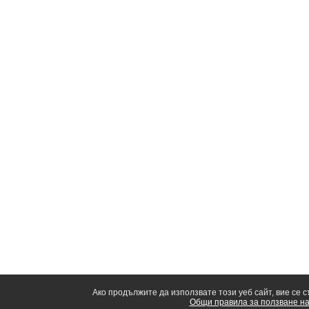
Ако продължите да използвате този уеб сайт, вие се 
Общи правила за ползване на