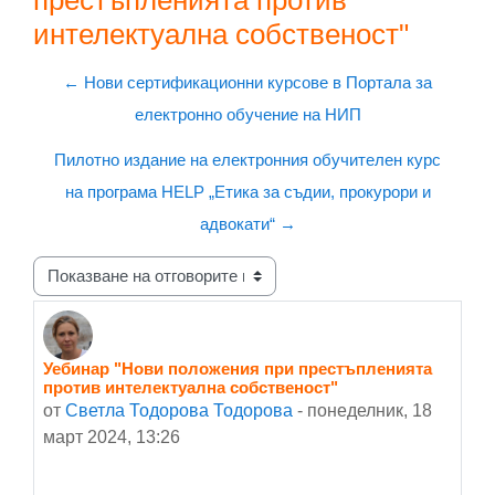
престъпленията против
интелектуална собственост"
← Нови сертификационни курсове в Портала за
електронно обучение на НИП
Пилотно издание на електронния обучителен курс
на програма HELP „Етика за съдии, прокурори и
адвокати“ →
Начин на показване
Уебинар "Нови положения при престъпленията
Number of replies: 0
против интелектуална собственост"
от
Светла Тодорова Тодорова
-
понеделник, 18
март 2024, 13:26