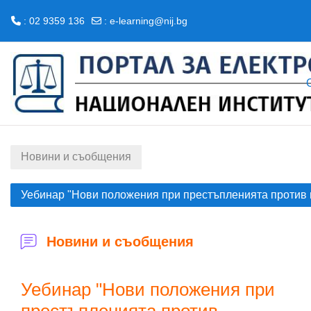
: 02 9359 136
:
e-learning@nij.bg
Прескочи на основното съдържание
Новини и съобщения
Уебинар "Нови положения при престъпленията против 
Новини и съобщения
Уебинар "Нови положения при