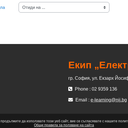
ала
Отиди на ...
Екип „Елек
гр. София, ул. Екзарх Йоси
Phone : 02 9359 136
Email :
e-learning@nij.bg
 продължите да използвате този уеб сайт, вие се съгласявате с нашите полит
Общи правила за ползване на сайта