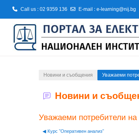
Call us
: 02 9359 136
E-mail
:
e-learning@nij.bg
Прескочи на основното съдържание
Новини и съобщения
Уважаеми потре
Новини и съобще
Уважаеми потребители на 
◀︎ Курс "Оперативен анализ"