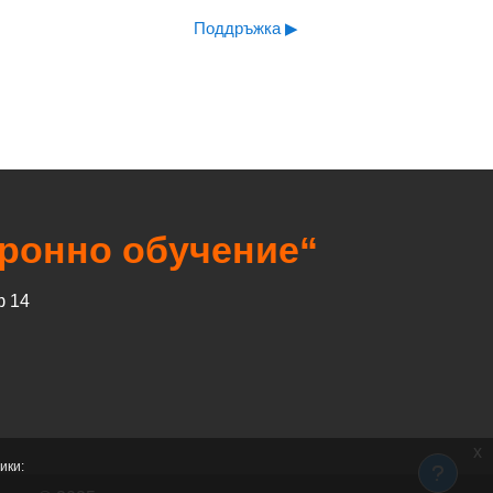
Поддръжка ▶︎
тронно обучение“
ф 14
x
ики: