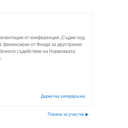
презентации от конференция „Съдии под
кт, финансиран от Фонда за двустранни
безното съдействие на Норвежката
к
.
Директна хипервръзка
Покана за участие ▶︎