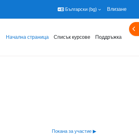
Български ‎(bg)‎
Влизане
От
Начална страница
Списък курсове
Поддръжка
Покана за участие ▶︎