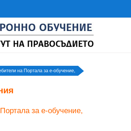
бители на Портала за е-обучение,
ния
Портала за е-обучение,