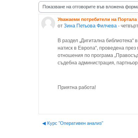
Начин на показване
Уважаеми потребители на Портала 
Number of replies: 0
от
Зина Петьова Филчева
-
четвърт
В раздел „Дигитална библиотека“ 
натиск в Европа“, проведена през 
отношения по програма „Правосъд
съдебна администрация, партньор 
Приятна работа!
◀︎ Курс "Оперативен анализ"