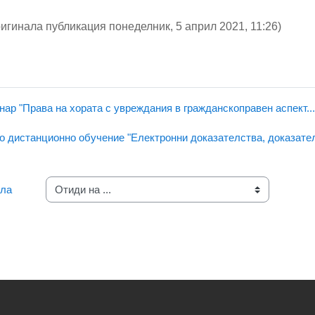
ригинала публикация понеделник, 5 април 2021, 11:26)
нар "Права на хората с увреждания в гражданскоправен аспект...
но дистанционно обучение "Eлектронни доказателства, доказател
ала
Отиди на ...