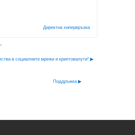
Директна хипервръзка
"
ства в социалните мрежи и криптовалути“ ▶︎
Поддръжка ▶︎