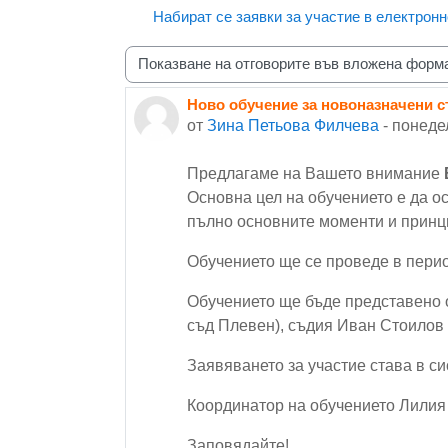
Набират се заявки за участие в електрон
Начин на показване
Ново обучение за новоназначени 
Number of replies: 0
от
Зина Петьова Филчева
-
понедел
Предлагаме на Вашето внимание
Основна цел на обучението е да о
пълно основните моменти и принци
Обучението ще се проведе в пери
Обучението ще бъде представено 
съд Плевен), съдия Иван Стоилов
Заявяването за участие става в сис
Координатор на обучението Лилия 
Заповядайте!