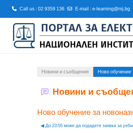
Call us
: 02 9359 136
E-mail
:
e-learning@nij.bg
Прескочи на основното съдържание
Новини и съобщения
Ново обучение 
Новини и съобще
Ново обучение за новоназ
◀︎ До 23:55 може да подадете заявка за уеби