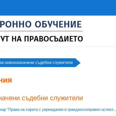
за новоназначени съдебни служители
ния
начени съдебни служители
нар "Права на хората с увреждания в гражданскоправен аспект...