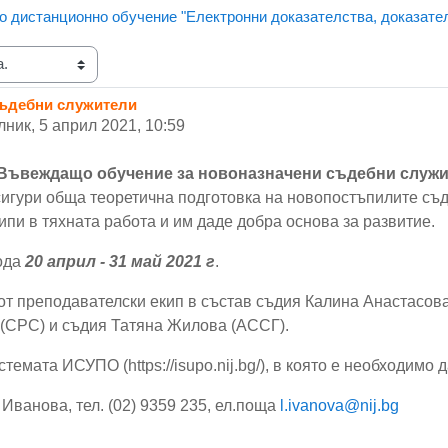
но дистанционно обучение "Eлектронни доказателства, доказател
съдебни служители
ник, 5 април 2021, 10:59
Въвеждащо обучение за новоназначени съдебни служ
сигури обща теоретична подготовка на новопостъпилите съд
пи в тяхната работа и им даде добра основа за развитие.
ода
20 април - 31 май 2021 г
.
от преподавателски екип в състав съдия Калина Анастасов
 (СРС) и съдия Татяна Жилова (АССГ).
темата ИСУПО (https://isupo.nij.bg/), в която е необходимо 
Иванова, тел. (02) 9359 235, ел.поща
l.ivanova@nij.bg