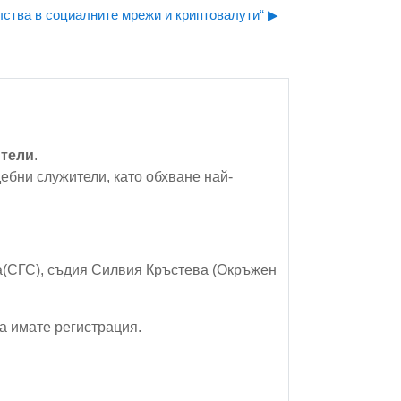
ства в социалните мрежи и криптовалути“ ▶︎
ители
.
ебни служители, като обхване най-
а(СГС), съдия Силвия Кръстева (Окръжен
да имате регистрация.