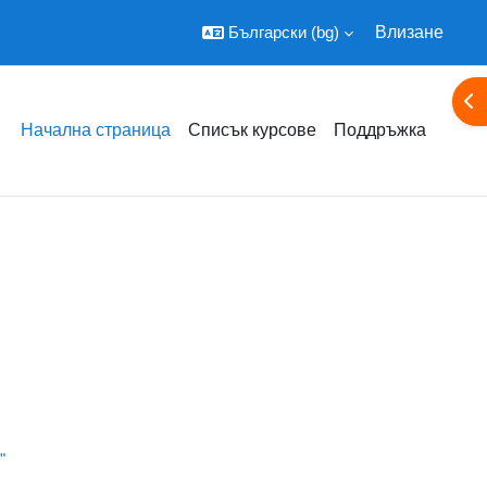
Български ‎(bg)‎
Влизане
От
Начална страница
Списък курсове
Поддръжка
"