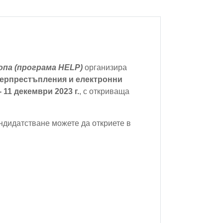
ропа (програма
HELP)
организира
ерпрестъпления и електронни
11 декември 2023 г.
, с откриваща
андидатстване можете да откриете в