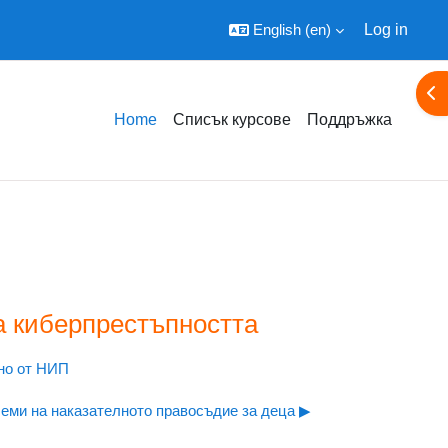
English ‎(en)‎
Log in
Ope
Home
Списък курсове
Поддръжка
а киберпрестъпността
ано от НИП
еми на наказателното правосъдие за деца ▶︎