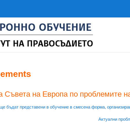
cements
а Съвета на Европа по проблемите н
Ч ще бъдат представени в обучение в смесена форма, организир
Актуални пробл