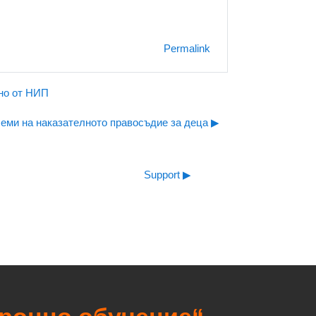
Permalink
ано от НИП
еми на наказателното правосъдие за деца ▶︎
Support ▶︎